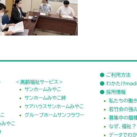
● ご利用方法
＞
＜高齢福祉サービス＞
● わかたけma
サンホームみやこ
● 採用情報
サンホームみやこ絆
私たちの働
ケアハウスサンホームみやこ
若竹会の強
こ
グループホームサンフラワー
募集中の職
eみやこ
なぜ、福祉？
け
データでわ