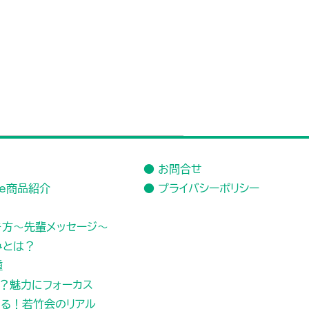
● お問合せ
de商品紹介
● プライバシーポリシー
き方～先輩メッセージ～
みとは？
種
？魅力にフォーカス
かる！若竹会のリアル