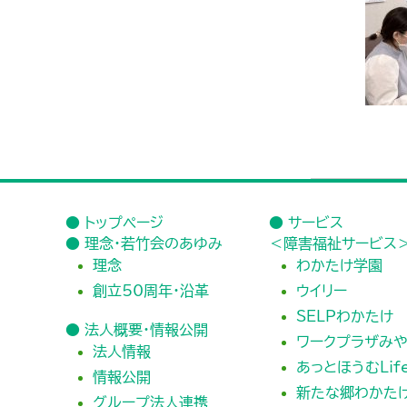
● トップページ
● サービス
● 理念・若竹会のあゆみ
＜障害福祉サービス
理念
わかたけ学園
創立50周年・沿革
ウイリー
SELPわかたけ
● 法人概要・情報公開
ワークプラザみや
法人情報
あっとほうむLif
情報公開
新たな郷わかた
グループ法人連携