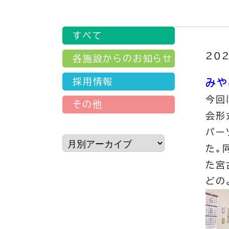
すべて
202
各施設からのお知らせ
採用情報
みや
今回
その他
会形
パー
た。
た宮
どの