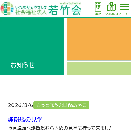
電話
交通案内
メニュー
お知らせ
2026/8/6
あっとほうむLifeみやこ
護衛艦の見学
藤原埠頭へ護衛艦むらさめの見学に行って来ました！